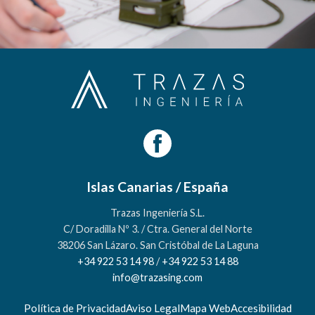
Islas Canarias / España
Trazas Ingeniería S.L.
C/ Doradilla Nº 3. / Ctra. General del Norte
38206 San Lázaro. San Cristóbal de La Laguna
+34 922 53 14 98
/
+34 922 53 14 88
info@trazasing.com
Política de Privacidad
Aviso Legal
Mapa Web
Accesibilidad