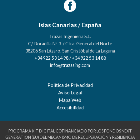
Islas Canarias / España
Trazas Ingeniería S.L.
C/ Doradilla Nº 3. / Ctra. General del Norte
38206 San Lázaro. San Cristóbal de La Laguna
+34 922 53 14 98
/
+34 922 53 14 88
info@trazasing.com
Política de Privacidad
Aviso Legal
Mapa Web
Accesibilidad
PROGRAMA KIT DIGITAL COFINANCIADO POR LOS FONDOS NEXT
GENERATION (EU) DEL MECANISMO DE RECUPERACIÓN Y RESILIENCIA