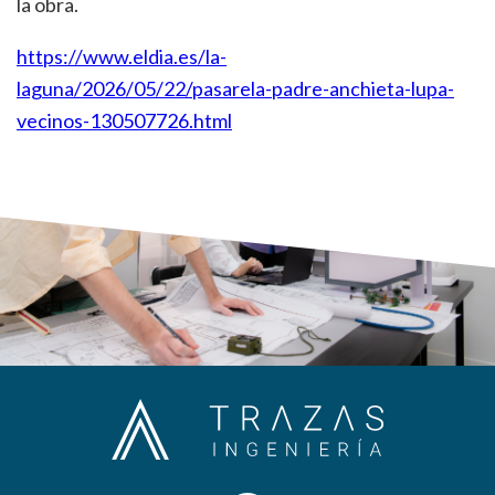
la obra.
https://www.eldia.es/la-
laguna/2026/05/22/pasarela-padre-anchieta-lupa-
vecinos-130507726.html
Barra
lateral
principal