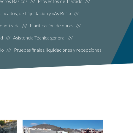
yectos Básicos /// Proyectos de Trazado ///
icados, de Liquidación y «As Built» ///
enorizada /// Planificación de obras ///
d /// Asistencia Técnica general ///
io /// Pruebas finales, liquidaciones y recepciones