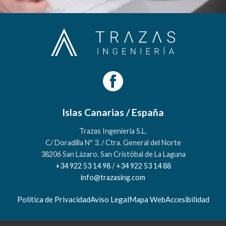
Islas Canarias / España
Trazas Ingeniería S.L.
C/ Doradilla Nº 3. / Ctra. General del Norte
38206 San Lázaro. San Cristóbal de La Laguna
+34 922 53 14 98
/
+34 922 53 14 88
info@trazasing.com
Política de Privacidad
Aviso Legal
Mapa Web
Accesibilidad