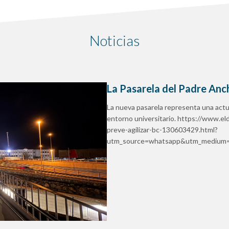
Noticias
La Pasarela del Padre Anch
La nueva pasarela representa una actu
entorno universitario. https://www.el
preve-agilizar-bc-130603429.html?
utm_source=whatsapp&utm_medium=s